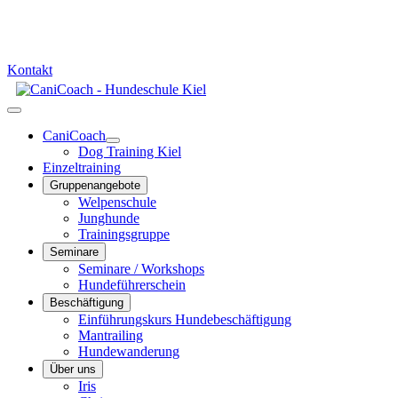
info@canicoach.de
0178 - 659 92 42
Kontakt
CaniCoach
Dog Training Kiel
Einzeltraining
Gruppenangebote
Welpenschule
Junghunde
Trainingsgruppe
Seminare
Seminare / Workshops
Hundeführerschein
Beschäftigung
Einführungskurs Hundebeschäftigung
Mantrailing
Hundewanderung
Über uns
Iris