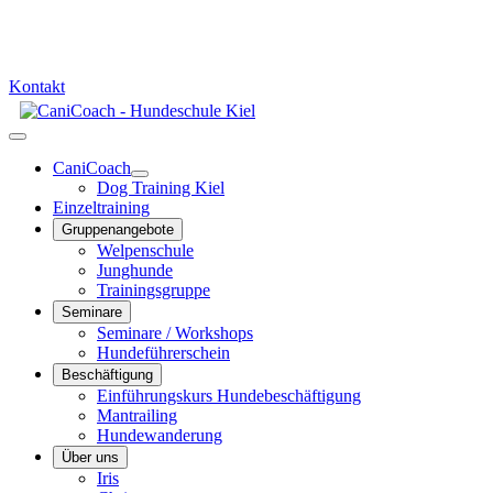
info@canicoach.de
0178 - 659 92 42
Kontakt
CaniCoach
Dog Training Kiel
Einzeltraining
Gruppenangebote
Welpenschule
Junghunde
Trainingsgruppe
Seminare
Seminare / Workshops
Hundeführerschein
Beschäftigung
Einführungskurs Hundebeschäftigung
Mantrailing
Hundewanderung
Über uns
Iris